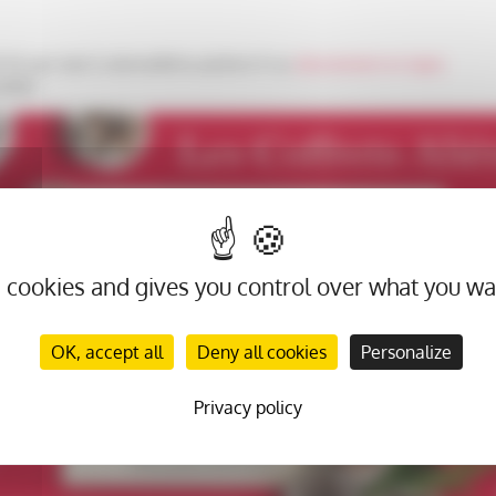
 33, par mail à alienor@chu-poitiers.fr ou
directement en ligne.
embre.
s cookies and gives you control over what you wa
OK, accept all
Deny all cookies
Personalize
Privacy policy