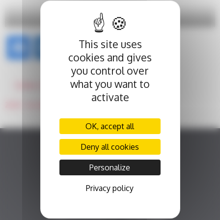
This site uses
cookies and gives
you control over
POST
what you want to
Goûtez l’invisible
NAVIGATION
activate
2020 : 4e édition des « dîners dans le noir »
OK, accept all
Deny all cookies
Personalize
Privacy policy
Fonds Alienor
Fonds de dotation du CHU de Poitiers