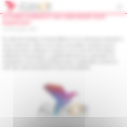
Cookies management panel
LE FONDS ALIÉNOR ET SES CHERCHEURS VOUS
REMERCIENT
24 December 2019
En cette fin d’année, le fonds Aliénor et ses chercheurs tiennent à
vous remercier. Grâce à vos dons, les projets soutenus par le
fonds peuvent continuer à avancer sur la voie de l’innovation
médicale et du progrès. La générosité de tous, particuliers et
entreprises, est un atout précieux pour comprendre, innover et
offrir des soins d’excellence à tous nos patients.