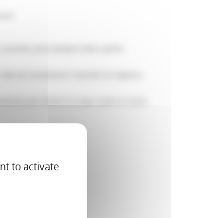
rent.
à peindre, juste quelques toiles, parfois
 l’idée de recommencer à peindre est apparue,
eversés pour moitié à la Ligue contre le cancer
nt to activate