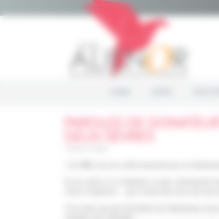
Cookies management panel
HOME
NEWS
NOS PR
PAROLES DE DONATEUR 
DEUX-SÈVRES
3 March 2023
« En 1982, ma vie a été traversée par un évèneme
Et j’ai connu, à ce moment, ce que connaissent 
criez à l’injustice… puis l’envie de vivre, de vous
C’est alors qu’une rencontre est intervenue, et je
malade sans attendre.