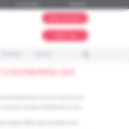
FRANÇAIS
CHU POITIERS
Make a donation
Make a leg
PARTNERS
CONTACT
F D’ENTREPRISE DES
sez brutalement que j’avais un cancer du rein.
s connaissez une phase d’abattement et vous
sseur Jacques Aubert, qui m’a enlevé le rein