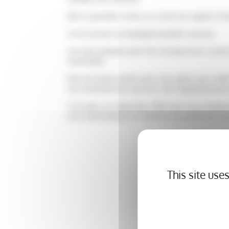
Dès la première visite, j’ai croisé son regard. Il
Il m’a ensuite accompagné pendant cinq ans.
Lors des quelques jours de convalescence, avant d
inachevées.
Près de trente années plus tard, après avoir céd
non seulement par passion, mais également par
C’est donc en septembre 2022 que j’ai pu propose
et le fonds Aliénor, en mémoire du professeur Ja
This site use