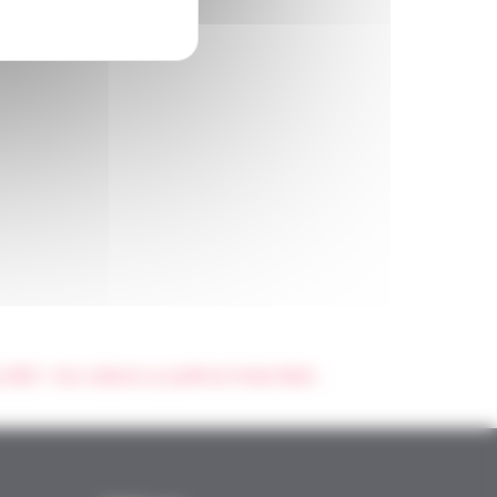
Gamers Assembly 2023 : Une collecte au profit du Fonds Aliénor