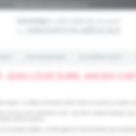
Poitiers University Hospital Endowment Fund
OJETS
OUR RESEARCHERS
QUI SOMMES-NOUS ?
: JEAN-LOUIS SUIRE, ANCIEN CHE
nt majeur : au détour d’examens divers dont un scanner, j’ai appris as
tous ceux qui sont confrontés à cela : vous êtes comme foudroyé, vou
 battre, prend le dessus.
 ne l’ai jamais oubliée : j’ai été opéré au CHU de Poitiers par le profe