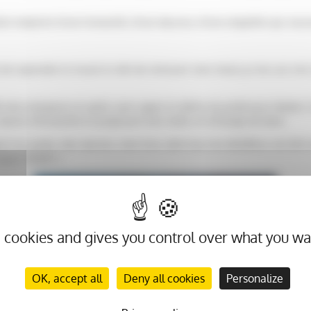
 était empreint d’une humanité, d’une douceur, d’une empathie qui rassu
e reprendre le travail et afin de retrouver mon moral, je me suis mis 
é mon entreprise et après avoir appris le décès du professeur Aubert,
 œuvre d’humanité en proposant mes toiles en échange de dons.
r à la vente, mes œuvres, mon livre, dont tous les bénéfices ont été r
cques Aubert ».
s cookies and gives you control over what you wa
OK, accept all
Deny all cookies
Personalize