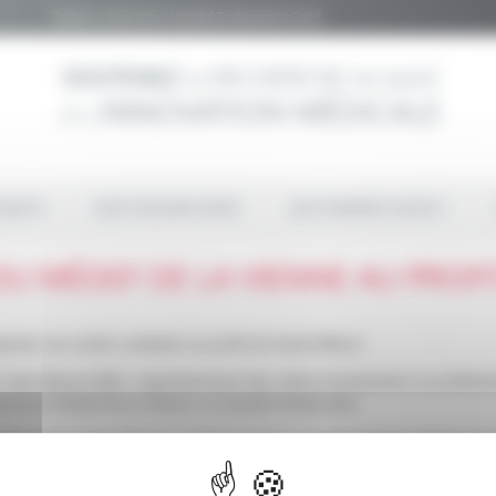
Poitiers University Hospital Endowment Fund
OJETS
OUR RESEARCHERS
QUI SOMMES-NOUS ?
U MÉDEF DE LA VIENNE AU PROF
isé une soirée caritative au profit du fonds Aliénor.
Saint-Benoît (86), majoritairement des chefs d’entreprises ou professio
ral du Medef de la Vienne, et Josselin Desbordes.
ntion du Pr Xavier Drouot, chef du service neurophysiologie clinique du
ères au profit du fonds Aliénor.