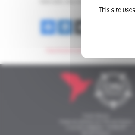
Cette soirée, dans une ambiance chaleureuse, a pe
This site use
POST
NAVIGATION
Fonds Alienor
Fonds de dotation du CHU de Poitiers
2 rue de la Milétrie - CS 90 577
86 021 Poitiers