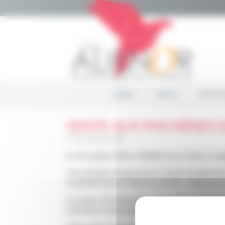
Cookies management panel
HOME
NEWS
NOS PR
VENTE AUX ENCHÈRES D
12 December 2018
Le 23 octobre 2018, le MEDEF de la Vienne a organ
Une trentaine de personnes, réunies au Bistrô de 
conjointement par Stéphane Daudon, délégué géné
La soirée s’est déroulée en deux temps : l’interve
sommeil en réanimation », puis une vente aux ench