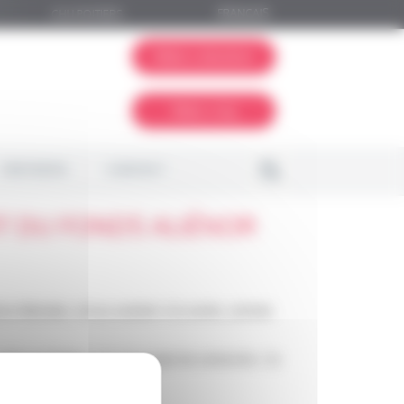
FRANÇAIS
CHU POITIERS
Make a donation
Make a leg
PARTNERS
CONTACT
IT DU FONDS ALIÉNOR
ns libérales, ont pu assister à la soirée, animée
 CHU de Poitiers, sur son projet de recherche « le