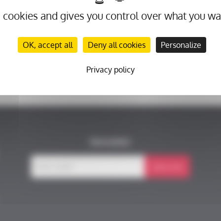
rmis de récolter 5 860 € pour le fonds Aliénor.
s cookies and gives you control over what you wa
OK, accept all
Deny all cookies
Personalize
Privacy policy
Coup de pouce pour la recherche médicale et le projet de Clara Steichen
Remise de don de 
Newsletter
Subscribe