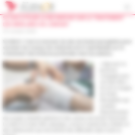
Panneau de gestion des cookies
52 000 € POUR LA RECHERCHE SUR LE TRAITEMENT
DES BRÛLURES DE L’ENFANT
29 octobre 2020
52 000 € ! C’est le montant du don du fonds Autosphère pour
soutenir les travaux de recherche du Pr Jiad Mcheik sur le
traitement des brûlures profondes chez les enfants.
« Agir pour la
jeunesse,
s’engager pour
son bien-être »
tel est le slogan
du fonds
Autosphère qui
soutient
financièrement
des projets d’intérêt général et des actions de terrain favorisant
la santé et le bien-être, physique, social et mental des enfants et
des adolescents qui rencontrent des difficultés dans toute la