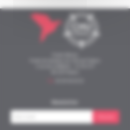
Fonds Alienor
Fonds de dotation du CHU de Poitiers
2 rue de la Milétrie - CS 90 577
86 021 Poitiers
Tél.
05 49 44 43 33
Newsletter
S'inscrire