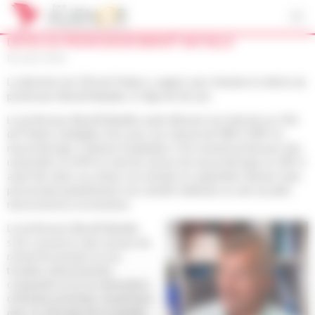
Panneau de gestion des cookies
DÉCÈS DU PROFESSEUR BENOÎT BATAILLE
18 août 2020
La direction du CHU de Poitiers a appris avec émotion le décès du
professeur Benoît Bataille, à l’âge de 66 ans.
Le professeur Benoît Bataille avait effectué son internat au CHU
de Poitiers (médaille d’or), puis son clinicat de 1984 à 1987 en
neurochirurgie. Praticien hospitalier, il fut nommé professeur des
universités en 1999 et chef du service de neurochirurgie en 2011. Il
avait fait valoir ses droits à la retraite en septembre dernier mais
poursuivait partiellement une activité médicale au sein du pôle
neurosciences-locomoteur.
Le professeur Benoît Bataille
s’est consacré à des travaux de
recherche portant sur les
troubles obsessionnels
compulsifs et sur la stimulation
cérébrale profonde, notamment
dans la chirurgie de la maladie