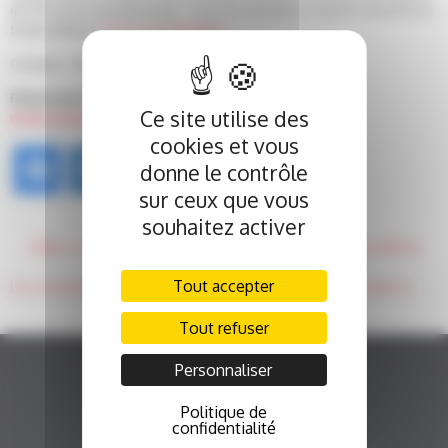
de 90 euros par personne. Tous les bénéfices seront reversés au
fonds Aliénor.
Voir le programme.
Contact : 06 88 21 33 29 et 06 72 38 78 39.
Réservation
sur le site de la Fnac
ou sur
Ce site utilise des
www.rotarypoitiersfuturoscope.fr
cookies et vous
donne le contrôle
sur ceux que vous
souhaitez activer
NAVIGATION
Vidéo : les six premiers projets soutenus par le fonds Aliénor
DE
L’ARTICLE
Tout accepter
Les six nouveaux projets présentés à l’association Les amis de JC Mans
Tout refuser
Personnaliser
Politique de
confidentialité