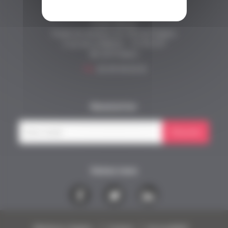
Fonds Alienor
Fonds de dotation du CHU de Poitiers
2 rue de la Milétrie - CS 90 577
86 021 Poitiers
Tél.
05 49 44 43 33
Newsletter
S'inscrire
Suivez nous