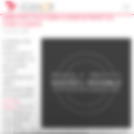
Panneau de gestion des cookies
DINER SPECTACLE DANS LE NOIR AU PROFIT DU
FONDS ALIÉNOR
11 janvier 2018
Le Rotary club
Poitiers
Futuroscope et
l’association Les
yeux grands
fermés
organisent trois
dîners
spectacles dans
le noir au profit
du fonds
Aliénor
, les 7, 8
et 9 février, au
restaurant de
l’Hôtel du
Futuroscope. Chaque soirée exceptionnelle est proposée au prix