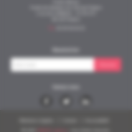
Fonds Alienor
Fonds de dotation du CHU de Poitiers
2 rue de la Milétrie - CS 90 577
86 021 Poitiers
Tél.
05 49 44 43 33
Newsletter
S'inscrire
Suivez nous
Mentions Légales
Contact
Accessibilité
© 2021
CREATIC agency
- tous droits réservés.