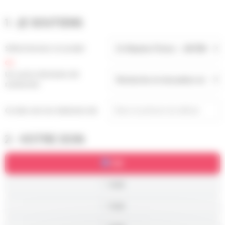
1 - JE SOUTIENS
Sélectionnez un projet
Un autre domaine de
recherche
Ce don est en mémoire de
2 - VOTRE DON
50€
100€
150€