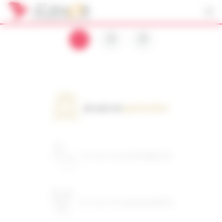
Panneau de gestion des cookies
1
2
3
Je suis un
particulier
Je suis une
entreprise
Je suis une
association