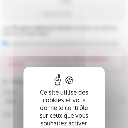
250€
soit
17€ après déduction fiscale
(à hauteur de 20% du
revenu net imposable)
Je souhaite recevoir un reçu fiscal à la suite de mon don
Don par prélèvement automatique :
Voir la procédure à
suivre
3 - VOS COORDONNÉES
Ce site utilise des
*
Civilite
cookies et vous
donne le contrôle
*
sur ceux que vous
Nom
souhaitez activer