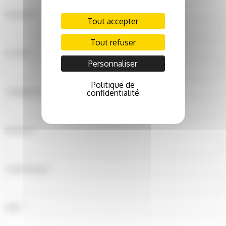
*
Prénom
Tout accepter
Tout refuser
*
E-mail
Personnaliser
Politique de
*
Telephone
confidentialité
*
Adresse
*
Code Postal
*
Ville