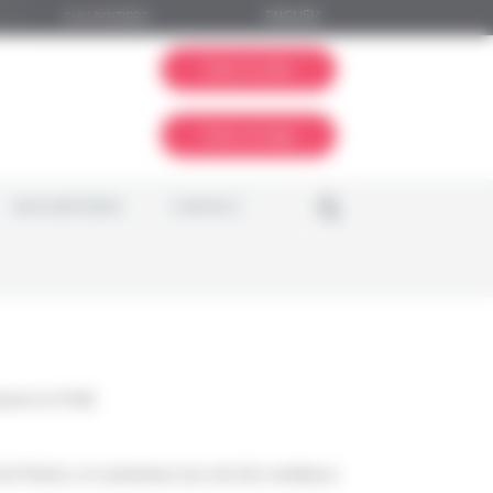
ENGLISH
CHU POITIERS
Faire un don
Faire un legs
NOS MÉCÈNES
CONTACT
luant en ProB.
 Poitiers, et souhaitons leur de très nombreux