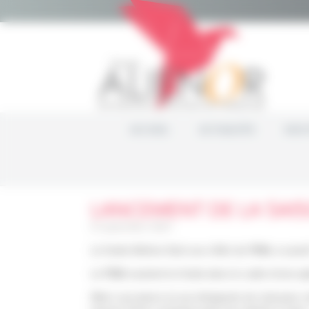
Panneau de gestion des cookies
ACCUEIL
ACTUALITÉS
NOS 
LANCEMENT DE LA SAIS
8 septembre 2023
Le fonds Aliénor était aux côtés du PB86, ce jeu
Le PB86 soutient le fonds dans le cadre d’une opé
Merci aux joeurs et aux dirigeants du club pour