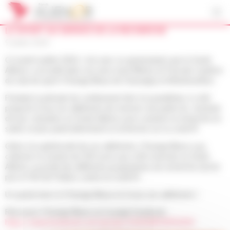
Panneau de gestion des cookies
LE SPORT AU SERVICE DE LA RECHERCHE
9 juillet 2020
Ce lundi 6 juillet 2020, c’est avec un grand plaisir que le fonds
Aliénor a accueilli dans ses murs Joan Mimica et Pascale Caudron
du club de sport l’Orange Bleue de Chauvigny et Montmorillon.
Pendant la période de confinement liée à la pandémie, il a été
proposé à tous les adhérents de reverser une partie du montant
de leur cotisation au fonds Aliénor, pour soutenir la recherche en
santé, et plus particulièrement la recherche sur la covid 19.
Grâce à la générosité de ses adhérents, l’Orange Bleue a pu
collecter la somme de 550 euros qui a été reversée au fonds
Aliénor, au profit des différents programmes de recherche lancés
par le CHU de Poitiers contre la Covid 19.
Un grand merci à l’Orange Bleue et à tous ses adhérents !
Retrouvez l’Orange Bleue sur la page Facebook :
https://www.facebook.com/groups/2563048743932031/