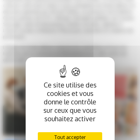
collecte a été remis à Anne Costa, présidente du fonds Aliénor et
directrice générale du CHU de Poitiers, en présence de Frédérick
Gersal, parrain, du Pr Pr J. Mcheik, chirurgien pédiatre, de Corinne
Sauvage, maire de Montamisé, Estelle Lacombe, adjointe à
l’action sociale, et Béatrice Pétouraud, couturière et créatrice de
profession.
L’équipe du fonds Aliénor remercie les couturières et tous les
habitants de la commune de Montamisé pour cette action de
générosité.
Ce site utilise des
cookies et vous
donne le contrôle
sur ceux que vous
souhaitez activer
Tout accepter