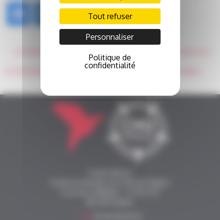
Tout refuser
Personnaliser
NAVIGATION
Le fonds Aliénor soutient deux projets de recherche dans la lutte contre la covid-19
Politique de
DE
confidentialité
L’ARTICLE
Le fonds Aliénor et le CHU de Poitiers remercient l’association Les Yeux grands fermés et le Futuroscope
Fonds Alienor
Fonds de dotation du CHU de Poitiers
2 rue de la Milétrie - CS 90 577
86 021 Poitiers
Tél.
05 49 44 43 33