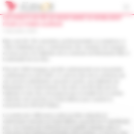
Panneau de gestion des cookies
LES DOIGTS DE FÉE DE MONTAMISÉ SE MOBILISENT
POUR LE FONDS ALIÉNOR
3 décembre 2020
Elles sont 46 ! 46 couturières, professionnelles ou amatrices, à
s’être mobilisées pour confectionner des centaines de masques
en tissus pour les habitants de la commune de Montamisé (86), à
la demande de ses élus.
Près de 3 000 masques ont été confectionnés lors du premier
confinement en avril 2020. Ce sont les élus de la commune qui
ont assuré la distribution, de porte à porte, aux habitants de
Montamisé. En remerciement, des dons ont été faits par les
habitants et des élus ont proposé que la totalité de la somme
collectée soit reversée au fonds Aliénor pour soutenir la
recherche au CHU de Poitiers.
La somme de 2 280 euros a donc pu être collectée et
entièrement reversée au fonds Aliénor, au profit du Pr Jiad Mcheik
pour ses travaux de recherche sur la greffe cellulaire dans le
traitement des brûlures profondes chez l’enfant. Le fruit de cette