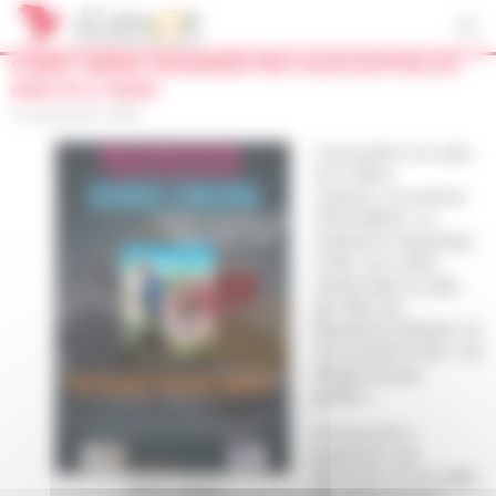
Panneau de gestion des cookies
SOIRÉE CINÉMA ORGANISÉE PAR L’ASSOCIATION LES
AMIS DE JC MANS
5 septembre 2018
L’association Les amis
de JC Mans,
organise, au profit du
fonds Aliénor, le
vendredi 21 septembre,
à 20h, une soirée
cinéma dans la salle
des fêtes de
Mauprévoir (Vienne), où
sera projeté le film « Un
village presque
parfait ».
A l’issue de la
projection, une
discussion sur les défis
soirée cinéma