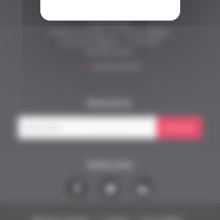
Fonds Alienor
Fonds de dotation du CHU de Poitiers
2 rue de la Milétrie - CS 90 577
86 021 Poitiers
Tél.
05 49 44 43 33
Newsletter
S'inscrire
Suivez nous