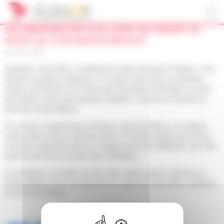
Panneau de gestion des cookies
UN CHIRURGIEN VIRTUOSE OFFRE UN CONCERT AU
PROFIT DE LA RECHERCHE MÉDICALE
18 avril 2019
Samedi 6 avril 2019, à l’auditorium Saint-Germain à Poitiers, c’est
devant un public nombreux, et conquis, que, pour la troisième
année consécutive, le Dr Riccardo Gauzolino, chirurgien au CHU
de Poitiers, mais aussi pianiste émérite, a donné un concert au
profit du fonds Aliénor.
Ce concert, organisé par le Rotary club de Poitiers, a su attirer,
cette année encore, 150 personnes à l’oreille avertie, qui ont pu
se laisser emporter dans un voyage musical et littéraire, avec des
œuvres de Franz Liszt de Franz Schubert.
Les bénéfices récoltés lors de cette soirée seront reversés au
fonds Aliénor pour la recherche en santé et l’innovation médicale
au CHU de Poitiers.