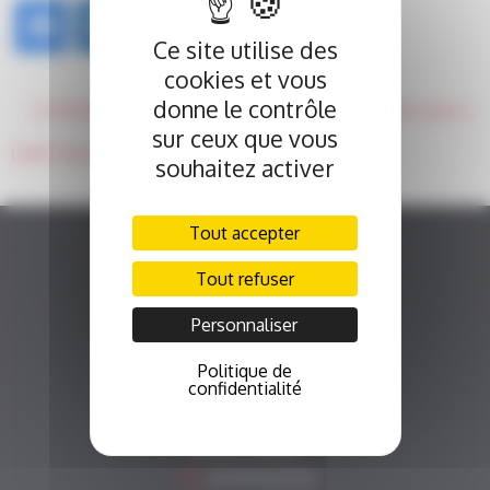
Ce site utilise des
cookies et vous
NAVIGATION
donne le contrôle
Le Rotary Club Poitiers Futuroscope remet son don les yeux fermés
DE
sur ceux que vous
L’ARTICLE
L’ACEF Val-de-France visite le CHU de Poitiers
souhaitez activer
Tout accepter
Tout refuser
Personnaliser
Politique de
Fonds Alienor
confidentialité
Fonds de dotation du CHU de Poitiers
2 rue de la Milétrie - CS 90 577
86 021 Poitiers
Tél.
05 49 44 43 33