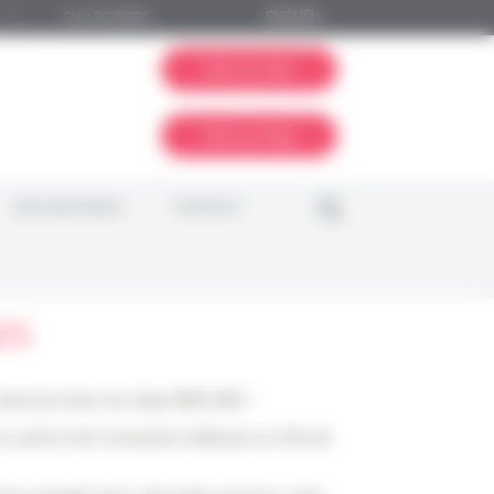
ENGLISH
CHU POITIERS
Faire un don
Faire un legs
NOS MÉCÈNES
CONTACT
ES
irée de retour du rallye 100% RAS !
en santé et de l’innovation médicale au CHU de