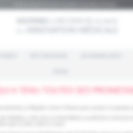
Fonds de dotation du Centre Hospitalier Universitaire de Poitiers
PROJETS
NOS CHERCHEURS
QUI SOMMES-NOUS ?
PRESSE
QUI A TENU TOUTES SES PROMESS
 présentes au Républic Corner à Poitiers pour assister à la grande so
des bénéfices a été remis au fonds Aliénor au profit de la recherche 
aroc pour la lutte contre le cancer.