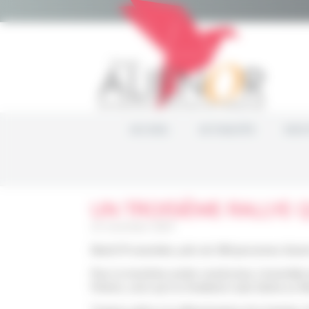
Panneau de gestion des cookies
ACCUEIL
ACTUALITÉS
NOS 
UN TROISIÈME RALLYE 
22 novembre 2024
Mardi 19 novembre, près de 300 personnes étaient
Pour la troisième année consécutive, l’ensemble 
Poitiers, ainsi qu’à la fondation Lalla Salma au M