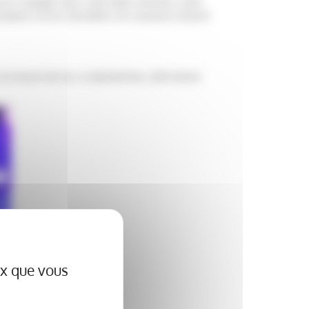
sors engagés dans cette belle aventure, cette
ception, où les anecdotes, les souvenirs étaient
 ces leçons de vie, ce dynamisme, cette bonne
ux que vous