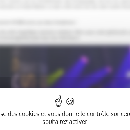
es Tartarin, de ses 42 bénévoles, des 16 équipages, de tous les spon
versée au fonds Aliénor. Le don a été remis lors de cette soirée d’ex
reversé 44 800 euros aux deux fondations !
 de cette magnifique aventure solidaire. Merci pour cette générosité,
n encouragement pour tous nos chercheurs.
ilise des cookies et vous donne le contrôle sur ce
souhaitez activer