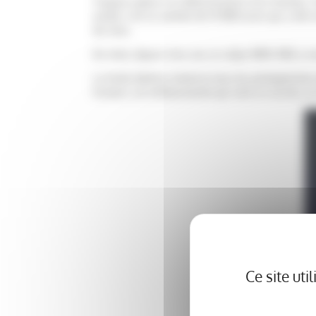
Toujours grâce à la détermination d’un homme, Yv
année c’est la somme de 14 000 euros qui a été re
de mise.
Au total, depuis trois ans, le rallye 100% RAS a 
Le fonds Aliénor remercie tous les protagonistes
humeur, cet enthousiasme qui sont un succès, u
Ce site ut