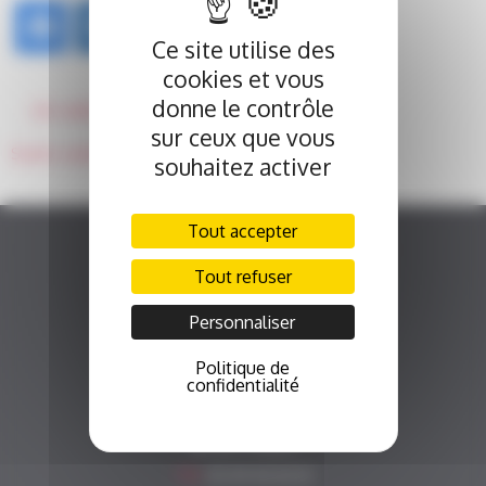
Ce site utilise des
cookies et vous
NAVIGATION
donne le contrôle
Joli cadeau de Nobel!
DE
sur ceux que vous
L’ARTICLE
Soirée caritative du fonds Aliénor le 31 janvier 2019
souhaitez activer
Tout accepter
Tout refuser
Personnaliser
Politique de
Fonds Alienor
confidentialité
Fonds de dotation du CHU de Poitiers
2 rue de la Milétrie - CS 90 577
86 021 Poitiers
Tél.
05 49 44 43 33