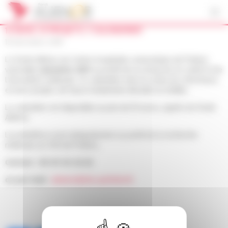
Panneau de gestion des cookies
12 MOIS, 12 PROJETS, 1 CALENDRIER
18 décembre 2018
Le fonds Aliénor du Centre hospitalier universitaire de Poitiers
vend
son calendrier 2019
au profit de la recherche en santé et de
l’innovation médicale. Ce calendrier met en scène les chercheurs
et leurs projets, de façon totalement décalée et inédite.
Le calendrier est disponible au prix de 10 euros, auprès du fonds
Aliénor.
Les bénéfices iront intégralement au profit de la recherche
médicale au CHU de Poitiers.
Contact : 05 49 44 42 24
ou par mail :
alienor@chu-poitiers.fr