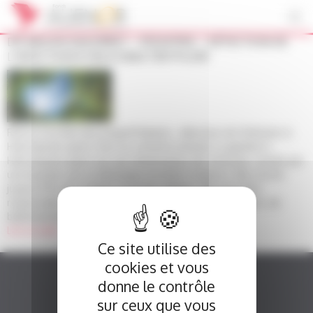
Panneau de gestion des cookies
DR MAILEN DAGORRET – PEDIATRIE – DÉTECTION DE
L’INFECTION À HELICOBACTER PYLORI
Retour à la liste des projetsPédiatrie : détection de l'infection à
Helicobacter pylori chez les enfantsContexte La gastrite à
Helicobacter pylori est une inflammation de l’estomac causée par
une bactérie, qui se développe pendant l’enfance. Elle touche
jusqu’à 15% des enfants et jeunes adultes. Elle peut être
responsable de douleurs abdominales, de vomissements, de
ballonnements, [...]
Lire la suite
Ce site utilise des
cookies et vous
donne le contrôle
sur ceux que vous