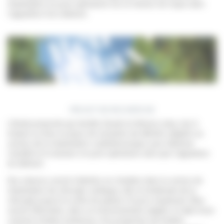
réanimation en post-opératoire est un facteur de risque dans
l’apparition d’un delirium.
PROJET DE RECHERCHE
L’étude proposée par Aurélie Girault et Antony Lamy, vise à
évaluer la mise en place de moments de détente adaptés au
secteur de la réanimation cardiothoracique, pour diminuer
l’anxiété et la douleur en post-opératoire ainsi que l’apparition
du delirium.
Des séances seront réalisées en chambre dans le service de
réanimation de chirurgie cardiaque, dès le lendemain de la
chirurgie jusqu’à la sortie du patient, (5 jours maximum). Elles
seront effectuées, dans un environnement adapté, à l’aide d’une
colonne à bulles lumineuse, d’un projecteur de lumière