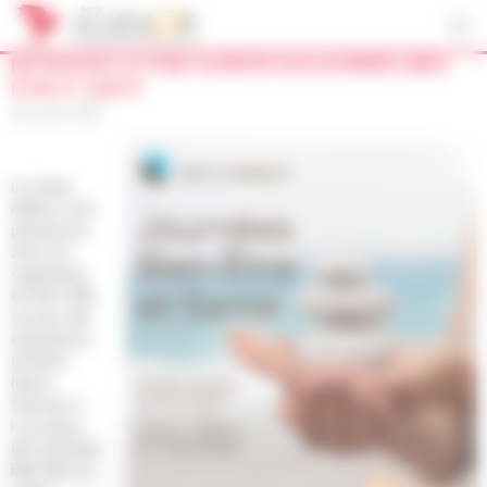
Panneau de gestion des cookies
RETROUVEZ LE FOND ALIÉNOR AUX JOURNÉES BIEN-
ÊTRE ET SANTÉ
28 août 2018
Le fonds
Aliénor sera
présent les
28 et 29
septembre,
de 10h à 18h,
au parc des
expositions
de Niort
(Deux-
Sèvres), à
l’occasion
des journées
Bien-être et