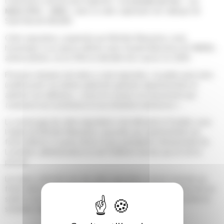
l’exposition anniversaire baptisée «
Le monde est fou – J.C.
Mans 1942 – 2003
», dans la salle capitulaire de l’abbaye de
Saint-Benoît (86280)
Cette exposition, organisée par Michèle Manselon, rend
hommage à son époux défunt, Jean-Claude Manselon (JC MANS),
artiste peintre, né en 1942 et décédé d’un cancer en 2003.
Plusieurs dizaines de toiles y sont exposées ; le public peut ainsi
(re)découvrir cet artiste expressif, gestuel, impulsionniste et
admirer ses tableaux, «
hauts en couleur, en mouvement qui
traduisent ses sentiments et ses émotions intérieures
».
Le vernissage de cette exposition s’est déroulé le 13 juillet, sous
l’égide de Michèle Manselon, associée aux représentants du
fonds Aliénor, à savoir, Anne Costa, présidente, Emmanuelle De
Lavalette, administratrice et de Frédérick Gersal, qui en est le
parrain.
Les dons collectés lors de cette exposition seront reversés au
fonds Aliénor, pour le soutien et la promotion de la recherche en
santé et de l’innovation médicale au CHU de Poitiers, comme le
souhaite l’épouse de l’artiste.