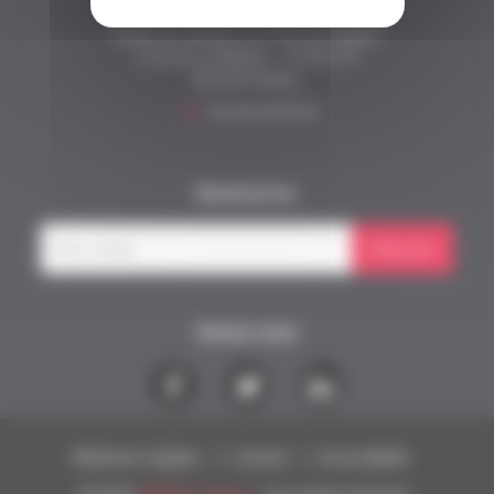
Fonds Alienor
Fonds de dotation du CHU de Poitiers
2 rue de la Milétrie - CS 90 577
86 021 Poitiers
Tél.
05 49 44 43 33
Newsletter
S'inscrire
Suivez nous
Mentions Légales
Contact
Accessibilité