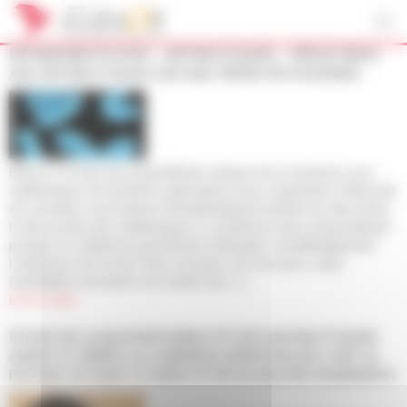
Panneau de gestion des cookies
DR MAXIME PICHON – ANTIBIOTIQUES – RÉSISTANCE
AUX ANTIBIOTIQUES DES BACTÉRIES PATHOGÈNES
Retour à la liste des projetsÉtude clinique de la résistance aux
antibiotiques de bactéries pathogènes pour augmenter l'efficacité
de nouvelles associations thérapeutiquesContexte Au XXe siècle,
la découverte des antibiotiques a constitué le plus extraordinaire
progrès en médecine permettant d’allonger considérablement
l’espérance de vie des êtres humains. De nos jours, cette
formidable innovation est victime de [...]
Lire la suite
ÉTUDE DE LA BIODISPONIBILITÉ DES ANTIBIOTIQUES
AVANT ET APRÈS LA CHIRURGIE BARIATRIQUE CHEZ LE
PATIENT ATTEINT D’OBÉSITÉ (PR BLANDINE RAMMAERT)