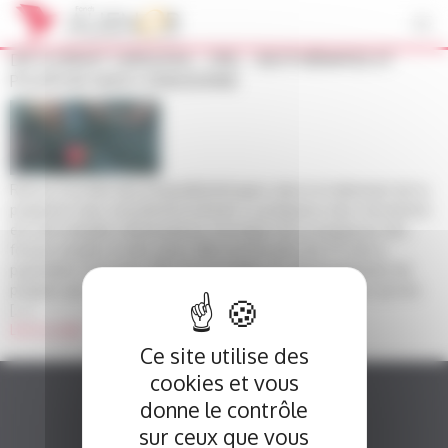
Panneau de gestion des cookies
DR FLORENT CARSUZAA – ORL – BIOTHÉRAPIES ET
POLYPOSE NASO-SINUSIENNE
Retour à la liste des projetsBiothérapies dans le traitement de la
polypose naso-sinusienneContexte La polypose naso-sinusienne
est une maladie inflammatoire chronique de la muqueuse des
fosses nasales et des sinus. Elle touche près de 4 % de la
population française. Elle est à l’origine du développement de
polypes qui entrainent des symptômes invalidants telles qu’une
[...]
Lire la suite
Ce site utilise des
cookies et vous
donne le contrôle
sur ceux que vous